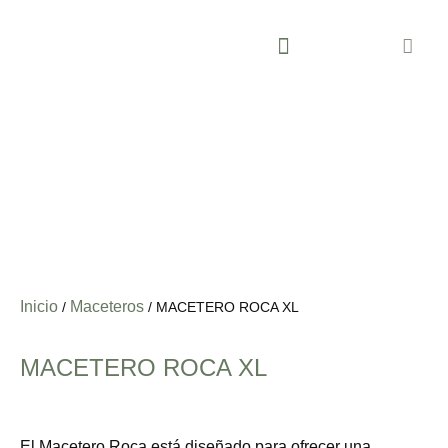
SOBRE ECO INNOVA SOCIAL
Inicio
Maceteros
/
/ MACETERO ROCA XL
MACETERO ROCA XL
El Macetero Roca está diseñado para ofrecer una